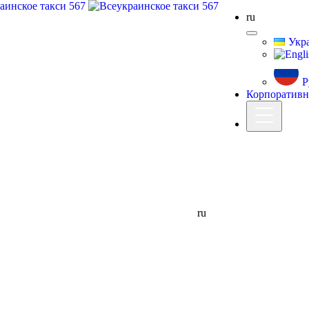
ru
Укра
Р
Корпоративн
ru