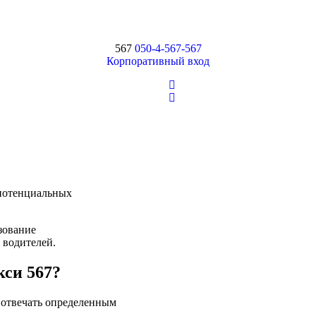
567
050-4-567-567
Корпоративный вход
 потенциальных
зование
 водителей.
кси 567?
 отвечать определенным